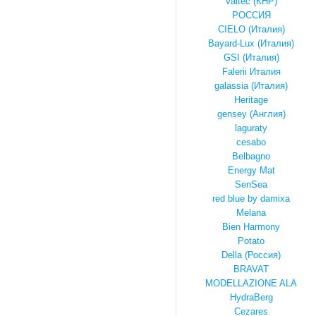
Valtec (КНР)
РОССИЯ
CIELO (Италия)
Bayard-Lux (Италия)
GSI (Италия)
Falerii Италия
galassia (Италия)
Heritage
gensey (Англия)
laguraty
cesabo
Belbagno
Energy Mat
SenSea
red blue by damixa
Melana
Bien Harmony
Potato
Della (Россия)
BRAVAT
MODELLAZIONE ALA
HydraBerg
Cezares