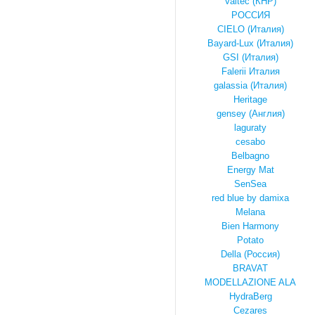
Valtec (КНР)
РОССИЯ
CIELO (Италия)
Bayard-Lux (Италия)
GSI (Италия)
Falerii Италия
galassia (Италия)
Heritage
gensey (Англия)
laguraty
cesabo
Belbagno
Energy Mat
SenSea
red blue by damixa
Melana
Bien Harmony
Potato
Della (Россия)
BRAVAT
MODELLAZIONE ALA
HydraBerg
Cezares