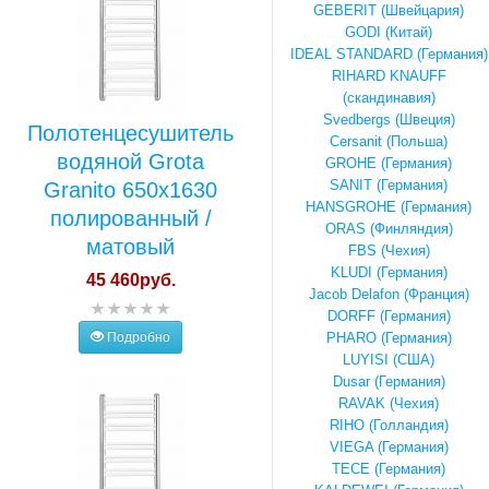
GEBERIT (Швейцария)
GODI (Китай)
IDEAL STANDARD (Германия)
RIHARD KNAUFF
(скандинавия)
Svedbergs (Швеция)
Полотенцесушитель
Cersanit (Польша)
водяной Grota
GROHE (Германия)
SANIT (Германия)
Granito 650x1630
HANSGROHE (Германия)
полированный /
ORAS (Финляндия)
матовый
FBS (Чехия)
KLUDI (Германия)
45 460руб.
Jacob Delafon (Франция)
DORFF (Германия)
Подробно
PHARO (Германия)
LUYISI (США)
Dusar (Германия)
RAVAK (Чехия)
RIHO (Голландия)
VIEGA (Германия)
TECE (Германия)