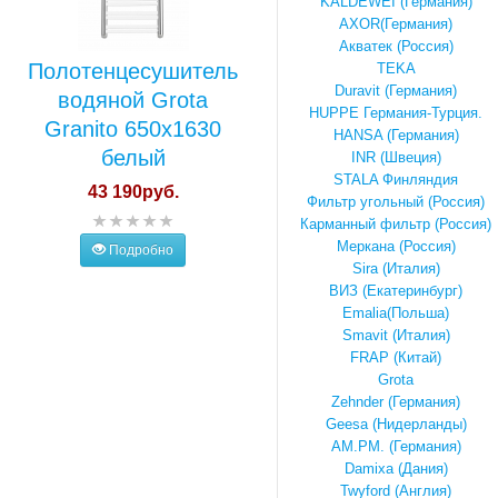
KALDEWEI (Германия)
AXOR(Германия)
Акватек (Россия)
Полотенцесушитель
TEKA
Duravit (Германия)
водяной Grota
HUPPE Германия-Турция.
Granito 650x1630
HANSA (Германия)
белый
INR (Швеция)
STALA Финляндия
43 190руб.
Фильтр угольный (Россия)
Карманный фильтр (Россия)
Меркана (Россия)
Подробно
Sira (Италия)
ВИЗ (Екатеринбург)
Emalia(Польша)
Smavit (Италия)
FRAP (Китай)
Grota
Zehnder (Германия)
Geesa (Нидерланды)
AM.PM. (Германия)
Damixa (Дания)
Twyford (Англия)