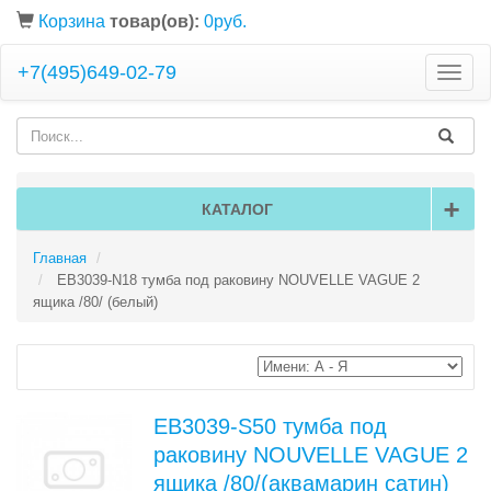
Корзина
товар(ов):
0руб.
+7(495)649-02-79
Toggle
naviga
+
КАТАЛОГ
Главная
EB3039-N18 тумба под раковину NOUVELLE VAGUE 2
ящика /80/ (белый)
EB3039-S50 тумба под
раковину NOUVELLE VAGUE 2
ящика /80/(аквамарин сатин)